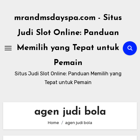
Skip
to
mrandmsdayspa.com - Situs
content
Judi Slot Online: Panduan
Memilih yang Tepat untuk
Pemain
Situs Judi Slot Online: Panduan Memilih yang
Tepat untuk Pemain
agen judi bola
Home
agen judi bola