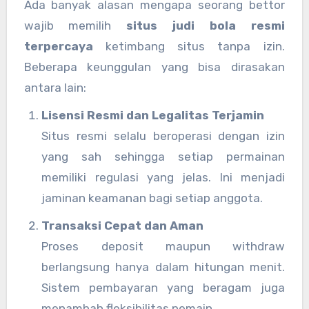
Ada banyak alasan mengapa seorang bettor
wajib memilih
situs judi bola resmi
terpercaya
ketimbang situs tanpa izin.
Beberapa keunggulan yang bisa dirasakan
antara lain:
Lisensi Resmi dan Legalitas Terjamin
Situs resmi selalu beroperasi dengan izin
yang sah sehingga setiap permainan
memiliki regulasi yang jelas. Ini menjadi
jaminan keamanan bagi setiap anggota.
Transaksi Cepat dan Aman
Proses deposit maupun withdraw
berlangsung hanya dalam hitungan menit.
Sistem pembayaran yang beragam juga
menambah fleksibilitas pemain.