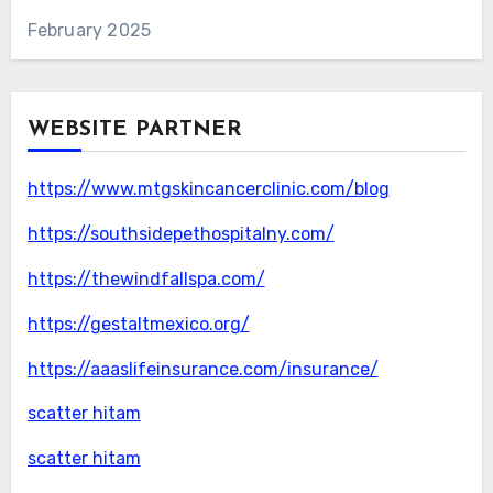
February 2025
WEBSITE PARTNER
https://www.mtgskincancerclinic.com/blog
https://southsidepethospitalny.com/
https://thewindfallspa.com/
https://gestaltmexico.org/
https://aaaslifeinsurance.com/insurance/
scatter hitam
scatter hitam