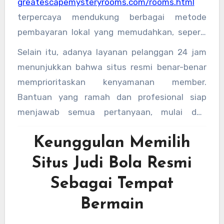
greatescapemysteryrooms.com/rooms.html
memastikan pemain bisa membuat keputusan
terpercaya mendukung berbagai metode
taruhan terbaik.
pembayaran lokal yang memudahkan, seperti
transfer bank, e-wallet, maupun QRIS. Proses
Selain itu, adanya layanan pelanggan 24 jam
deposit dan penarikan berlangsung cepat
menunjukkan bahwa situs resmi benar-benar
sehingga pemain tidak perlu menunggu lama
memprioritaskan kenyamanan member.
untuk menikmati kemenangan mereka.
Bantuan yang ramah dan profesional siap
menjawab semua pertanyaan, mulai dari
masalah teknis hingga penjelasan aturan
Keunggulan Memilih
taruhan.
Situs Judi Bola Resmi
Sebagai Tempat
Bermain