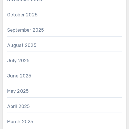
October 2025
September 2025
August 2025
July 2025
June 2025
May 2025
April 2025
March 2025