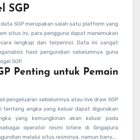
el SGP
data SGP merupakan salah satu platform yang
alam situs ini, para pengguna dapat menemukan
cara lengkap dan terperinci. Data ini sangat
ganalisis hasil pengundian sebelumnya guna
ogel SGP.
GP Penting untuk Pemain
sil pengeluaran sebelumnya atau live draw SGP
si tentang angka yang keluar dapat digunakan
angka yang kemungkinan akan keluar pada
sebagai operator resmi lotere di Singapura
ngundian melalui situs resminya, namun banyak