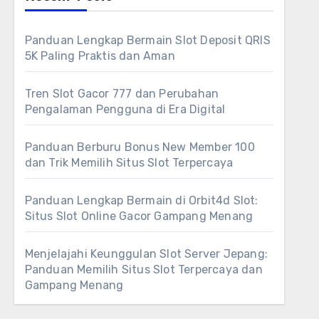
Panduan Lengkap Bermain Slot Deposit QRIS
5K Paling Praktis dan Aman
Tren Slot Gacor 777 dan Perubahan
Pengalaman Pengguna di Era Digital
Panduan Berburu Bonus New Member 100
dan Trik Memilih Situs Slot Terpercaya
Panduan Lengkap Bermain di Orbit4d Slot:
Situs Slot Online Gacor Gampang Menang
Menjelajahi Keunggulan Slot Server Jepang:
Panduan Memilih Situs Slot Terpercaya dan
Gampang Menang