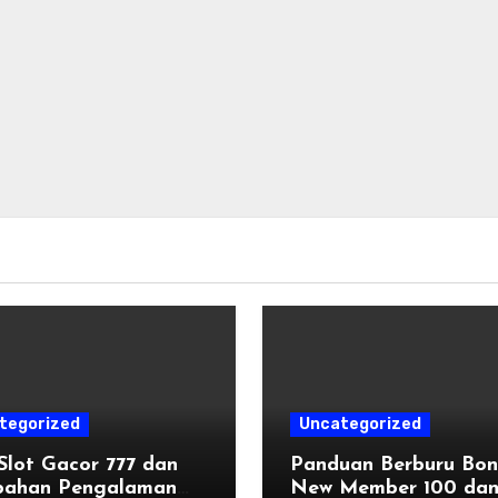
tegorized
Uncategorized
Slot Gacor 777 dan
Panduan Berburu Bon
bahan Pengalaman
New Member 100 dan 