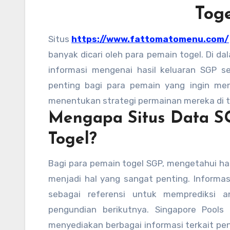
Tog
Situs
https://www.fattomatomenu.com/
banyak dicari oleh para pemain togel. Di d
informasi mengenai hasil keluaran SGP se
penting bagi para pemain yang ingin men
menentukan strategi permainan mereka di t
Mengapa Situs Data S
Togel?
Bagi para pemain togel SGP, mengetahui ha
menjadi hal yang sangat penting. Informa
sebagai referensi untuk memprediksi 
pengundian berikutnya. Singapore Pools 
menyediakan berbagai informasi terkait pe