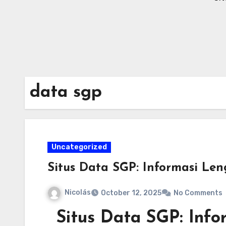
data sgp
Uncategorized
Situs Data SGP: Informasi Le
Nicolás
October 12, 2025
No Comments
Situs Data SGP: Inf