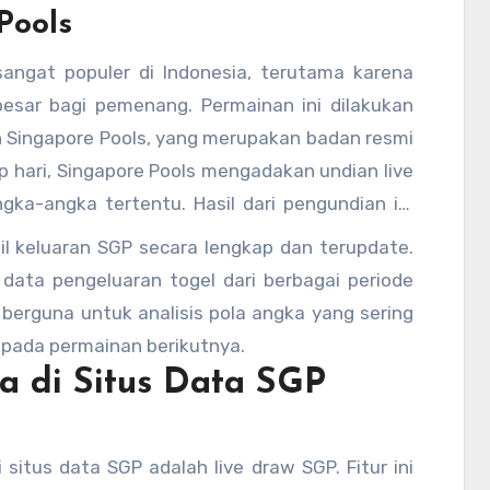
Pools
 untuk memudahkan pemain.
angat populer di Indonesia, terutama karena
sar bagi pemenang. Permainan ini dilakukan
h Singapore Pools, yang merupakan badan resmi
p hari, Singapore Pools mengadakan undian live
ka-angka tertentu. Hasil dari pengundian ini
il keluaran SGP secara lengkap dan terupdate.
 data pengeluaran togel dari berbagai periode
berguna untuk analisis pola angka yang sering
 pada permainan berikutnya.
ia di Situs Data SGP
 situs data SGP adalah live draw SGP. Fitur ini