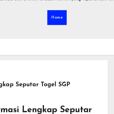
Home
ngkap Seputar Togel SGP
ormasi Lengkap Seputar