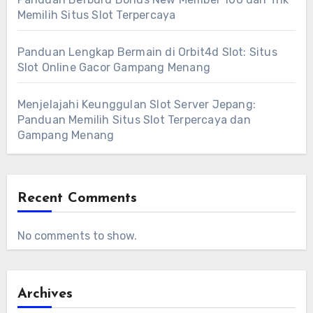
Memilih Situs Slot Terpercaya
Panduan Lengkap Bermain di Orbit4d Slot: Situs
Slot Online Gacor Gampang Menang
Menjelajahi Keunggulan Slot Server Jepang:
Panduan Memilih Situs Slot Terpercaya dan
Gampang Menang
Recent Comments
No comments to show.
Archives