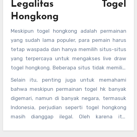
Legalitas Togel
para pemain bisa mengikuti perkembangan
Hongkong
hasil togel hongkong tanpa harus menunggu
lama.
Meskipun togel hongkong adalah permainan
yang sudah lama populer, para pemain harus
tetap waspada dan hanya memilih situs-situs
yang terpercaya untuk mengakses live draw
togel hongkong. Beberapa situs tidak memiliki
lisensi resmi dan dapat menimbulkan risiko
Selain itu, penting juga untuk memahami
bagi pemain. Oleh karena itu, pastikan bahwa
bahwa meskipun permainan togel hk banyak
situs yang Anda pilih sudah memiliki reputasi
digemari, namun di banyak negara, termasuk
baik dan telah memenuhi standar keamanan
Indonesia, perjudian seperti togel hongkong
yang memadai.
masih dianggap ilegal. Oleh karena itu,
pastikan Anda mengetahui peraturan yang
berlaku di tempat tinggal Anda sebelum