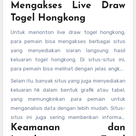
Mengakses Live Draw
togel hongkong yang didapat dari bocoran
tersebut akan keluar, namun banyak yang
Togel Hongkong
mengandalkan informasi ini sebagai bahan
pertimbangan sebelum memasang taruhan.
Untuk menonton live draw togel hongkong,
para pemain bisa mengakses berbagai situs
yang menyediakan siaran langsung hasil
keluaran togel hongkong. Di situs-situs ini,
para pemain bisa melihat dengan jelas angka-
angka yang keluar, serta mendapatkan
Selain itu, banyak situs yang juga menyediakan
informasi terkait togel hk, seperti jam undian
keluaran hk dalam bentuk grafik atau tabel,
dan hasil yang sudah pernah keluar di hari-hari
yang memungkinkan para pemain untuk
sebelumnya.
menganalisis data dengan lebih mudah. Situs-
situs ini juga sering memberikan informasi
Keamanan dan
mengenai result togel hk yang telah terupdate
secara real-time. Dengan adanya fasilitas ini,