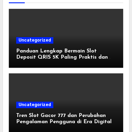
Uncategorized
Panduan Lengkap Bermain Slot
Deposit QRIS 5K Paling Praktis dan
Aman
Uncategorized
Tren Slot Gacor 777 dan Perubahan
Pengalaman Pengguna di Era Digital