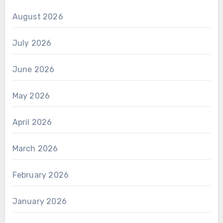
August 2026
July 2026
June 2026
May 2026
April 2026
March 2026
February 2026
January 2026