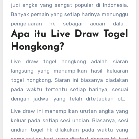
judi angka yang sangat populer di Indonesia.
Banyak pemain yang setiap harinya menunggu
pengeluaran hk sebagai acuan dalam
Apa itu Live Draw Togel
memasang angka mereka. Salah satu cara
untuk memantau hasil keluaran hk secara
Hongkong?
langsung adalah melalui live draw
keluaran
togel hongkong
, sebuah fitur yang
Live draw togel hongkong adalah siaran
memungkinkan pemain untuk melihat hasil
langsung yang menampilkan hasil keluaran
togel hongkong secara real-time.
togel hongkong. Siaran ini biasanya diadakan
pada waktu tertentu setiap harinya, sesuai
dengan jadwal yang telah ditetapkan oleh
pihak penyelenggara. Dengan adanya live draw
Live draw ini menampilkan urutan angka yang
togel hongkong, para pemain dapat dengan
keluar pada setiap sesi undian. Biasanya, sesi
mudah memantau result togel hk yang mereka
undian togel hk dilakukan pada waktu yang
tunggu-tunggu tanpa harus menunggu laporan