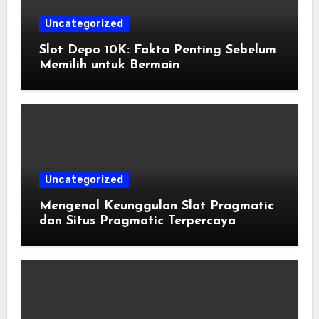
Uncategorized
Slot Depo 10K: Fakta Penting Sebelum
Memilih untuk Bermain
Uncategorized
Mengenal Keunggulan Slot Pragmatic
dan Situs Pragmatic Terpercaya