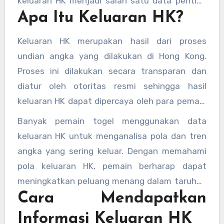
keluaran HK menjadi salah satu data penting
Apa Itu Keluaran HK?
yang selalu ditunggu oleh para pemain.
Keluaran HK biasanya diumumkan secara resmi
Keluaran HK merupakan hasil dari proses
setiap harinya dan bisa diakses melalui
undian angka yang dilakukan di Hong Kong.
berbagai situs resmi maupun platform
Proses ini dilakukan secara transparan dan
terpercaya.
diatur oleh otoritas resmi sehingga hasil
keluaran HK dapat dipercaya oleh para pemain
togel. Setiap angka yang keluar dalam keluaran
Banyak pemain togel menggunakan data
HK memiliki makna tersendiri dan seringkali
keluaran HK untuk menganalisa pola dan tren
digunakan sebagai acuan dalam memasang
angka yang sering keluar. Dengan memahami
taruhan di permainan togel Hong Kong.
pola keluaran HK, pemain berharap dapat
meningkatkan peluang menang dalam taruhan
Cara Mendapatkan
berikutnya. Oleh karena itu, keluaran HK
menjadi bagian penting dalam strategi
Informasi Keluaran HK