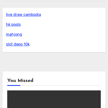
live draw cambodia
hk pools
mahjong
slot depo 10k
You Missed