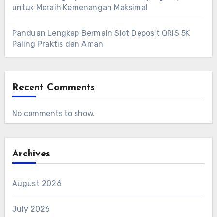
untuk Meraih Kemenangan Maksimal
Panduan Lengkap Bermain Slot Deposit QRIS 5K
Paling Praktis dan Aman
Recent Comments
No comments to show.
Archives
August 2026
July 2026