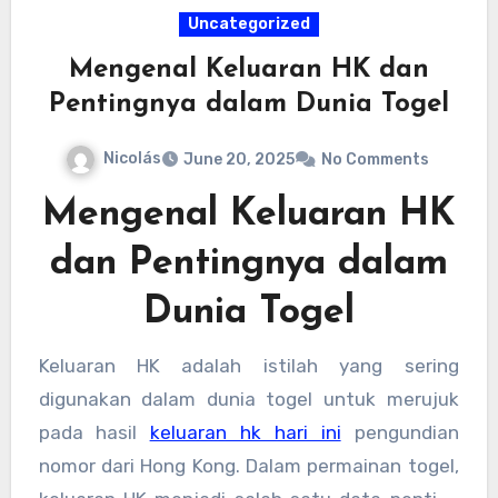
Uncategorized
Mengenal Keluaran HK dan
Pentingnya dalam Dunia Togel
Nicolás
June 20, 2025
No Comments
Mengenal Keluaran HK
dan Pentingnya dalam
Dunia Togel
Keluaran HK adalah istilah yang sering
digunakan dalam dunia togel untuk merujuk
pada hasil
keluaran hk hari ini
pengundian
nomor dari Hong Kong. Dalam permainan togel,