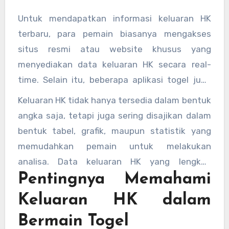
bermain togel.
Untuk mendapatkan informasi keluaran HK
terbaru, para pemain biasanya mengakses
situs resmi atau website khusus yang
menyediakan data keluaran HK secara real-
time. Selain itu, beberapa aplikasi togel juga
menyediakan update otomatis mengenai
Keluaran HK tidak hanya tersedia dalam bentuk
keluaran HK sehingga memudahkan pemain
angka saja, tetapi juga sering disajikan dalam
untuk memantau hasil undian tanpa harus
bentuk tabel, grafik, maupun statistik yang
mencari secara manual.
memudahkan pemain untuk melakukan
analisa. Data keluaran HK yang lengkap
Pentingnya Memahami
mencakup tanggal pengundian, nomor yang
keluar, hingga data pengeluaran dari hari-hari
Keluaran HK dalam
sebelumnya.
Bermain Togel