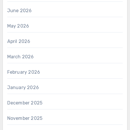
June 2026
May 2026
April 2026
March 2026
February 2026
January 2026
December 2025
November 2025