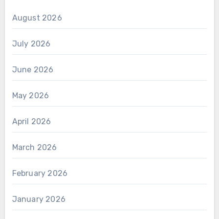
August 2026
July 2026
June 2026
May 2026
April 2026
March 2026
February 2026
January 2026