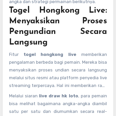
angka dan strategi permainan berikutnya.
Togel Hongkong Live:
Menyaksikan Proses
Pengundian Secara
Langsung
Fitur
togel hongkong live
memberikan
pengalaman berbeda bagi pemain. Mereka bisa
menyaksikan proses undian secara langsung
melalui situs resmi atau platform penyedia live
streaming terpercaya. Hal ini memberikan rasa
aman dan kenyamanan bagi para pemain
Melalui siaran
live draw hk loto
, para pemain
karena semua proses dilakukan secara
bisa melihat bagaimana angka-angka diambil
terbuka.
satu per satu dan diumumkan secara real-