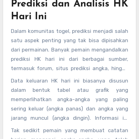
Prediksi dan Analisis HK
tepatnya pukul 23.00 WIB. Informasi hasil
pengundian HK hari ini sangat dinantikan oleh
Hari Ini
para pemain karena akan menentukan
kemenangan atau kekalahan mereka pada hari
Dalam komunitas togel, prediksi menjadi salah
tersebut.
satu aspek penting yang tak bisa dipisahkan
dari permainan. Banyak pemain mengandalkan
prediksi HK hari ini dari berbagai sumber,
termasuk forum, situs prediksi angka, hingga
aplikasi berbasis data statistik. Metode yang
Data keluaran HK hari ini biasanya disusun
digunakan pun beragam, mulai dari analisa
dalam bentuk tabel atau grafik yang
angka mimpi, rumus matematika, hingga
memperlihatkan angka-angka yang paling
penggunaan data keluaran sebelumnya.
sering keluar (angka panas) dan angka yang
jarang muncul (angka dingin). Informasi ini
digunakan untuk memperbesar kemungkinan
Tak sedikit pemain yang membuat catatan
menang, meskipun tidak ada jaminan 100%