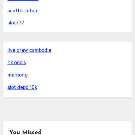
scatter hitam
slot777
live draw cambodia
hk pools
mahjong
slot depo 10k
You Missed