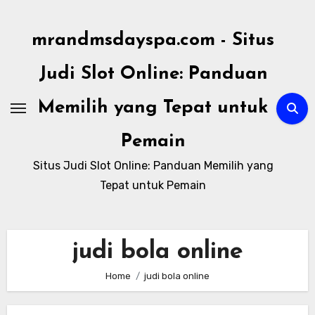
Skip
to
mrandmsdayspa.com - Situs
content
Judi Slot Online: Panduan
Memilih yang Tepat untuk
Pemain
Situs Judi Slot Online: Panduan Memilih yang
Tepat untuk Pemain
judi bola online
Home
judi bola online