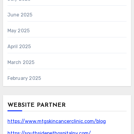
June 2025
May 2025
April 2025
March 2025
February 2025
WEBSITE PARTNER
https://www.mtgskincancerclinic.com/blog
https://southsidepethospitalny.com/