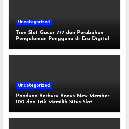
Uncategorized
Tren Slot Gacor 777 dan Perubahan
Pengalaman Pengguna di Era Digital
Uncategorized
Panduan Berburu Bonus New Member
100 dan Trik Memilih Situs Slot
Terpercaya