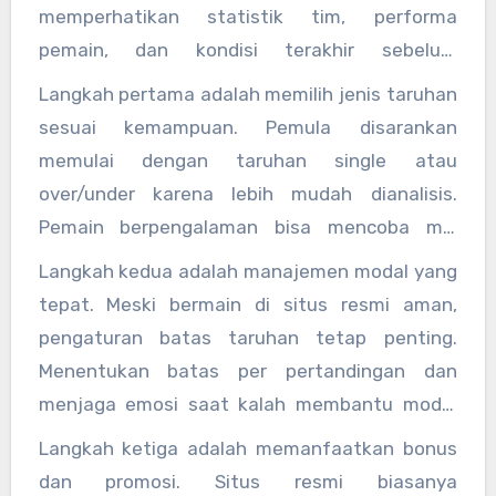
memperhatikan statistik tim, performa
pemain, dan kondisi terakhir sebelum
memasang taruhan.
Langkah pertama adalah memilih jenis taruhan
sesuai kemampuan. Pemula disarankan
memulai dengan taruhan single atau
over/under karena lebih mudah dianalisis.
Pemain berpengalaman bisa mencoba mix
parlay atau handicap untuk meningkatkan
Langkah kedua adalah manajemen modal yang
potensi kemenangan dengan strategi matang.
tepat. Meski bermain di situs resmi aman,
pengaturan batas taruhan tetap penting.
Menentukan batas per pertandingan dan
menjaga emosi saat kalah membantu modal
tetap aman serta permainan berlangsung lebih
Langkah ketiga adalah memanfaatkan bonus
lama.
dan promosi. Situs resmi biasanya