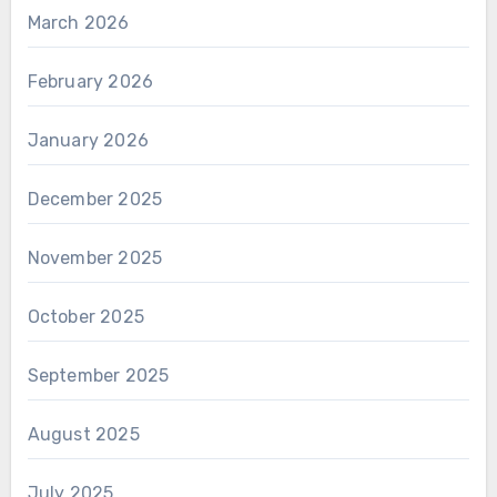
March 2026
February 2026
January 2026
December 2025
November 2025
October 2025
September 2025
August 2025
July 2025