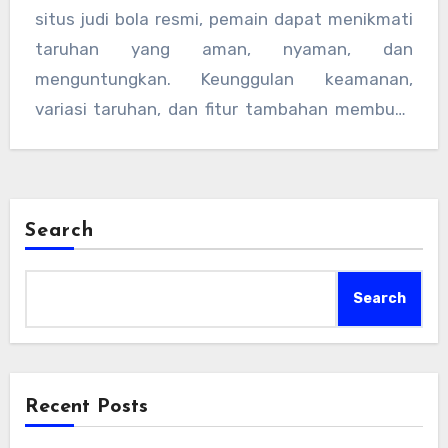
menguntungkan.
situs judi bola resmi, pemain dapat menikmati
taruhan yang aman, nyaman, dan
menguntungkan. Keunggulan keamanan,
variasi taruhan, dan fitur tambahan membuat
situs resmi menjadi pilihan ideal bagi semua
level pemain.
Search
Search
Recent Posts