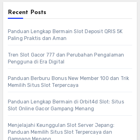
Recent Posts
Panduan Lengkap Bermain Slot Deposit QRIS 5K
Paling Praktis dan Aman
Tren Slot Gacor 777 dan Perubahan Pengalaman
Pengguna di Era Digital
Panduan Berburu Bonus New Member 100 dan Trik
Memilih Situs Slot Terpercaya
Panduan Lengkap Bermain di Orbit4d Slot: Situs
Slot Online Gacor Gampang Menang
Menjelajahi Keunggulan Slot Server Jepang:
Panduan Memilih Situs Slot Terpercaya dan
Gampang Menang