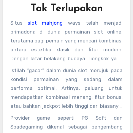
Tak Terlupakan
sekadar permainan biasa.
Situs
slot mahjong
ways telah menjadi
primadona di dunia permainan slot online,
terutama bagi pemain yang mencari kombinasi
antara estetika klasik dan fitur modern.
Dengan latar belakang budaya Tiongkok yang
kental, permainan ini menyuguhkan simbol-
Istilah “gacor” dalam dunia slot merujuk pada
simbol ubin Mahjong yang khas, dipadukan
kondisi permainan yang sedang dalam
dengan animasi yang halus dan efek suara
performa optimal. Artinya, peluang untuk
yang memikat. Namun, yang paling dicari oleh
mendapatkan kombinasi menang, fitur bonus,
pemain adalah versi “gacor” dari slot ini—yakni
atau bahkan jackpot lebih tinggi dari biasanya.
saat mesin slot terasa lebih mudah
Slot Mahjong gacor biasanya ditandai dengan
Provider game seperti PG Soft dan
memberikan kemenangan.
frekuensi kemenangan yang konsisten, fitur
Spadegaming dikenal sebagai pengembang
cascading yang aktif, dan multiplier yang