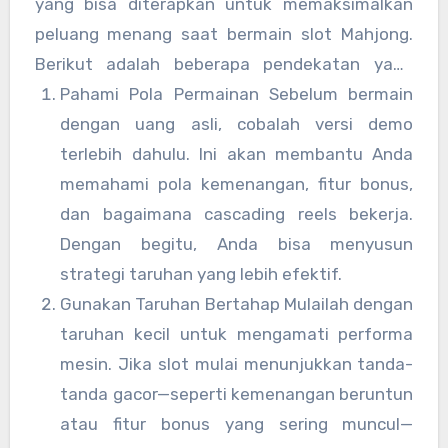
yang bisa diterapkan untuk memaksimalkan
peluang menang saat bermain slot Mahjong.
Berikut adalah beberapa pendekatan yang
sering digunakan oleh pemain berpengalaman:
Pahami Pola Permainan Sebelum bermain
dengan uang asli, cobalah versi demo
terlebih dahulu. Ini akan membantu Anda
memahami pola kemenangan, fitur bonus,
dan bagaimana cascading reels bekerja.
Dengan begitu, Anda bisa menyusun
strategi taruhan yang lebih efektif.
Gunakan Taruhan Bertahap Mulailah dengan
taruhan kecil untuk mengamati performa
mesin. Jika slot mulai menunjukkan tanda-
tanda gacor—seperti kemenangan beruntun
atau fitur bonus yang sering muncul—