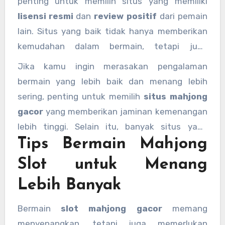
penting untuk memilih situs yang memiliki
gacor hari ini
, yang artinya kamu bisa
lisensi resmi
dan
review positif
dari pemain
menemukan permainan dengan peluang
lain. Situs yang baik tidak hanya memberikan
menang lebih besar pada hari tertentu.
kemudahan dalam bermain, tetapi juga
menawarkan berbagai promosi menarik,
Jika kamu ingin merasakan pengalaman
seperti
bonus deposit
,
putaran gratis
, dan
bermain yang lebih baik dan menang lebih
hadiah lainnya.
sering, penting untuk memilih
situs mahjong
gacor
yang memberikan jaminan kemenangan
lebih tinggi. Selain itu, banyak situs yang
Tips Bermain Mahjong
menyediakan akses ke
link mahjong
yang
memungkinkan pemain untuk langsung
Slot untuk Menang
mengakses permainan tanpa kendala teknis.
Lebih Banyak
Bermain
slot mahjong gacor
memang
menyenangkan, tetapi juga memerlukan