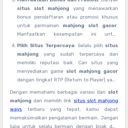
situs slot mahjong
yang menawarkan
bonus pendaftaran atau promosi khusus
untuk permainan
mahjong slot gacor
.
Manfaatkan kesempatan ini untuk
menambah peluang menang tanpa harus
Pilih Situs Terpercaya
: Selalu pilih
situs
menambah banyak modal.
mahjong
yang sudah terpercaya dan
memiliki reputasi baik. Cari situs yang
menyediakan game
slot mahjong gacor
dengan tingkat RTP (Return to Player) yang
tinggi, karena ini menunjukkan bahwa
Dengan memahami berbagai variasi dari
slot
peluang untuk menang lebih besar.
mahjong
dan memilih link
situs slot mahjong
ways
terbaru yang tepat, kamu dapat
memaksimalkan pengalaman bermain. Jangan
lupa untuk selalu bermain dengan bijak dan