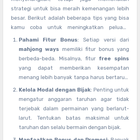
strategi untuk bisa meraih kemenangan lebih
besar. Berikut adalah beberapa tips yang bisa
kamu coba untuk meningkatkan peluang
menang saat bermain
mahjong ways
:
Pahami Fitur Bonus
: Setiap versi dari
mahjong ways
memiliki fitur bonus yang
berbeda-beda. Misalnya, fitur
free spins
yang dapat memberikan kesempatan
menang lebih banyak tanpa harus bertaruh.
Pelajari cara kerja fitur-fitur ini untuk
Kelola Modal dengan Bijak
: Penting untuk
memaksimalkan kemenangan.
mengatur anggaran taruhan agar tidak
terjebak dalam permainan yang berlarut-
larut. Tentukan batas maksimal untuk
taruhan dan selalu bermain dengan bijak.
Manfaatkan Bonus dan Promosi
: Banyak