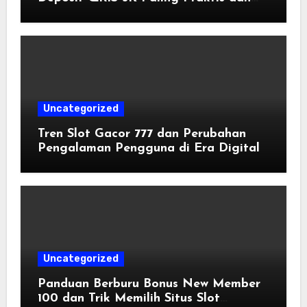
Aman
Uncategorized
Tren Slot Gacor 777 dan Perubahan
Pengalaman Pengguna di Era Digital
Uncategorized
Panduan Berburu Bonus New Member
100 dan Trik Memilih Situs Slot