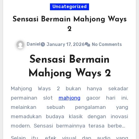
Uncategorized
Sensasi Bermain Mahjong Ways
2
Daniel
January 17, 2026
No Comments
Sensasi Bermain
Mahjong Ways 2
Mahjong Ways 2 bukan hanya sekadar
permainan slot
mahjong
gacor hari ini,
melainkan sebuah pengalaman yang
memadukan budaya klasik dengan inovasi
modern. Sensasi bermainnya terasa berbeda
karena setiap putaran menghadirkan peluang
Selain itu, efek visual dan audio yang