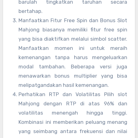
barulah tingkatkan taruhan secara
bertahap.
Manfaatkan Fitur Free Spin dan Bonus Slot
Mahjong biasanya memiliki fitur free spin
yang bisa diaktifkan melalui simbol scatter.
Manfaatkan momen ini untuk meraih
kemenangan tanpa harus mengeluarkan
modal tambahan. Beberapa versi juga
menawarkan bonus multiplier yang bisa
melipatgandakan hasil kemenangan.
Perhatikan RTP dan Volatilitas Pilih slot
Mahjong dengan RTP di atas 96% dan
volatilitas menengah hingga tinggi.
Kombinasi ini memberikan peluang menang
yang seimbang antara frekuensi dan nilai