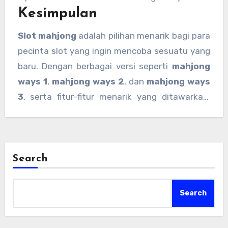
Kesimpulan
bertanggung jawab.
Slot mahjong
adalah pilihan menarik bagi para
pecinta slot yang ingin mencoba sesuatu yang
baru. Dengan berbagai versi seperti
mahjong
ways 1
,
mahjong ways 2
, dan
mahjong ways
3
, serta fitur-fitur menarik yang ditawarkan,
permainan ini memberikan banyak keseruan.
Jangan lupa untuk memilih
situs slot
mahjong
yang terpercaya dan menyediakan
permainan
mahjong slot gacor
agar kamu
Search
bisa menikmati pengalaman bermain yang
maksimal. Selalu ingat untuk bermain dengan
Search
bijak, mengatur anggaran, dan memanfaatkan
fitur bonus yang ada. Happy playing!