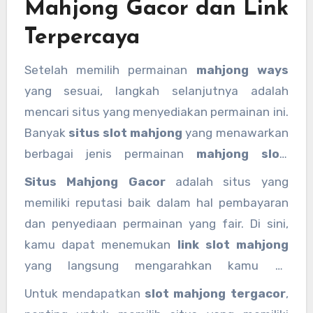
Mahjong Gacor dan Link
Terpercaya
Setelah memilih permainan
mahjong ways
yang sesuai, langkah selanjutnya adalah
mencari situs yang menyediakan permainan ini.
Banyak
situs slot mahjong
yang menawarkan
berbagai jenis permainan
mahjong slot
.
Namun, penting untuk memilih situs yang
Situs Mahjong Gacor
adalah situs yang
terpercaya, terutama yang menyediakan
slot
memiliki reputasi baik dalam hal pembayaran
mahjong gacor
.
dan penyediaan permainan yang fair. Di sini,
kamu dapat menemukan
link slot mahjong
yang langsung mengarahkan kamu ke
permainan yang ingin dimainkan. Beberapa
Untuk mendapatkan
slot mahjong tergacor
,
situs bahkan menyediakan
slot mahjong