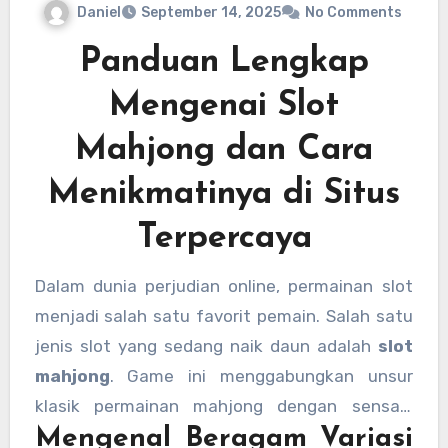
Daniel
September 14, 2025
No Comments
Panduan Lengkap
Mengenai Slot
Mahjong dan Cara
Menikmatinya di Situs
Terpercaya
Dalam dunia perjudian online, permainan slot
menjadi salah satu favorit pemain. Salah satu
jenis slot yang sedang naik daun adalah
slot
mahjong
. Game ini menggabungkan unsur
klasik permainan mahjong dengan sensasi
Mengenal Beragam Variasi
modern dari mesin slot. Tak hanya menyajikan