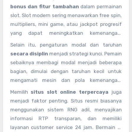
ini, pemain dapat menyesuaikan taruhan,
bonus dan fitur tambahan
dalam permainan
optimal dengan strategi taruhan yang tepat.
meningkatkan peluang menang besar, dan
slot. Slot modern sering menawarkan free spin,
memaksimalkan momen panas dari mesin slot.
multipliers, mini game, atau jackpot progresif
yang dapat meningkatkan kemenangan.
Pemain yang cerdas akan menargetkan
Selain itu, pengaturan modal dan taruhan
momen bonus ini, karena selama fitur aktif,
secara disiplin
menjadi strategi kunci. Pemain
kemenangan bisa berlipat ganda. Penting
sebaiknya membagi modal menjadi beberapa
untuk memahami aturan tiap slot, termasuk
bagian, dimulai dengan taruhan kecil untuk
cara memicu bonus dan multiplier, agar setiap
mengamati mesin dan pola kemenangan.
putaran dapat dimanfaatkan secara optimal.
Setelah terlihat tanda-tanda slot gacor,
Memilih
situs slot online terpercaya
juga
taruhan dapat ditingkatkan secara bertahap.
menjadi faktor penting. Situs resmi biasanya
Strategi ini membantu meminimalkan risiko
menggunakan sistem RNG adil, menyajikan
kehilangan modal sekaligus memaksimalkan
informasi RTP transparan, dan memiliki
potensi kemenangan besar. Menetapkan batas
layanan customer service 24 jam. Bermain di