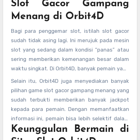
Slot Gacor Gampang
Menang di Orbit4D
Bagi para penggemar slot, istilah slot gacor
sudah tidak asing lagi. Ini merujuk pada mesin
slot yang sedang dalam kondisi “panas” atau
sering memberikan kemenangan besar dalam
waktu singkat. Di Orbit4D, banyak pemain yang
berburu informasi slot gacor hari ini untuk
Selain itu, Orbit4D juga menyediakan banyak
memaksimalkan peluang mereka.
pilihan game slot gacor gampang menang yang
sudah terbukti memberikan banyak jackpot
kepada para pemain. Dengan memanfaatkan
informasi ini, pemain bisa lebih selektif dalam
Keunggulan Bermain di
memilih mesin slot yang memiliki tingkat
kemenangan tinggi dan RTP optimal.