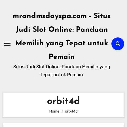
Skip
to
mrandmsdayspa.com - Situs
content
Judi Slot Online: Panduan
Memilih yang Tepat untuk
Pemain
Situs Judi Slot Online: Panduan Memilih yang
Tepat untuk Pemain
orbit4d
Home
orbit4d