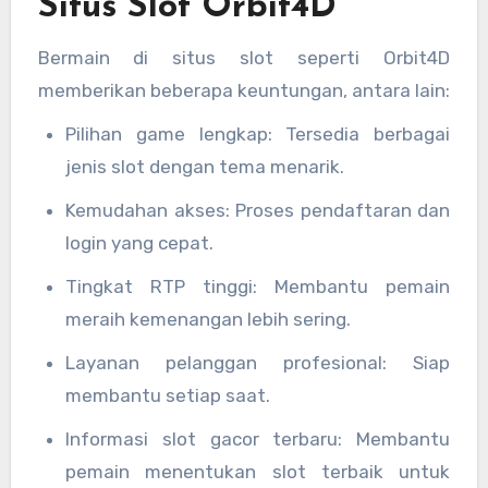
Situs Slot Orbit4D
Bermain di situs slot seperti Orbit4D
memberikan beberapa keuntungan, antara lain:
Pilihan game lengkap: Tersedia berbagai
jenis slot dengan tema menarik.
Kemudahan akses: Proses pendaftaran dan
login yang cepat.
Tingkat RTP tinggi: Membantu pemain
meraih kemenangan lebih sering.
Layanan pelanggan profesional: Siap
membantu setiap saat.
Informasi slot gacor terbaru: Membantu
pemain menentukan slot terbaik untuk