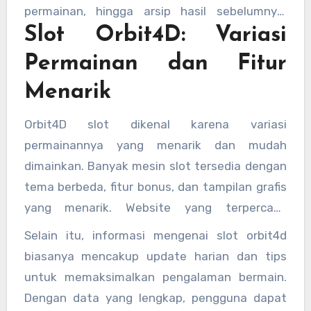
permainan, hingga arsip hasil sebelumnya.
Slot Orbit4D: Variasi
Dengan update yang konsisten, pengguna bisa
memantau tren dan mempelajari pola
Permainan dan Fitur
permainan dari waktu ke waktu.
Menarik
Orbit4D slot dikenal karena variasi
permainannya yang menarik dan mudah
dimainkan. Banyak mesin slot tersedia dengan
tema berbeda, fitur bonus, dan tampilan grafis
yang menarik. Website yang terpercaya
biasanya menyediakan daftar slot orbit4d
Selain itu, informasi mengenai slot orbit4d
beserta statistik performa agar pengguna
biasanya mencakup update harian dan tips
dapat mengetahui mesin mana yang sedang
untuk memaksimalkan pengalaman bermain.
populer.
Dengan data yang lengkap, pengguna dapat