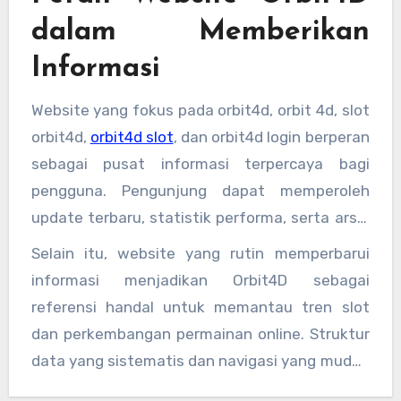
memahami perkembangan slot online secara
dalam Memberikan
menyeluruh.
Informasi
Website yang fokus pada orbit4d, orbit 4d, slot
orbit4d,
orbit4d slot
, dan orbit4d login berperan
sebagai pusat informasi terpercaya bagi
pengguna. Pengunjung dapat memperoleh
update terbaru, statistik performa, serta arsip
data dengan mudah. Penyajian informasi yang
Selain itu, website yang rutin memperbarui
jelas dan konsisten membantu pengguna
informasi menjadikan Orbit4D sebagai
menavigasi situs tanpa kesulitan.
referensi handal untuk memantau tren slot
dan perkembangan permainan online. Struktur
data yang sistematis dan navigasi yang mudah
membuat pengalaman pengguna lebih nyaman