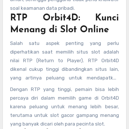
responsif.
soal keamanan data pribadi.
RTP Orbit4D: Kunci
Menang di Slot Online
Salah satu aspek penting yang perlu
diperhatikan saat memilih situs slot adalah
nilai RTP (Return to Player). RTP Orbit4D
dikenal cukup tinggi dibandingkan situs lain,
yang artinya peluang untuk mendapatkan
kemenangan dalam permainan slot semakin
Dengan RTP yang tinggi, pemain bisa lebih
besar. RTP sendiri adalah persentase
percaya diri dalam memilih game di Orbit4D
pengembalian uang dari total taruhan yang
karena peluang untuk menang lebih besar,
dimainkan oleh semua pemain dalam jangka
terutama untuk slot gacor gampang menang
waktu tertentu.
yang banyak dicari oleh para pecinta slot.