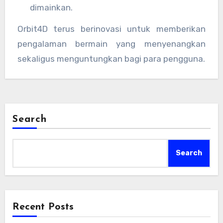
dimainkan.
Orbit4D terus berinovasi untuk memberikan
pengalaman bermain yang menyenangkan
sekaligus menguntungkan bagi para pengguna.
Search
Search
Recent Posts