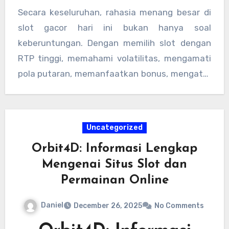
kemenangan dan kerugian juga penting agar
situs resmi memungkinkan pemain fokus pada
Secara keseluruhan, rahasia menang besar di
permainan tetap terkendali dan
strategi dan memanfaatkan fitur bonus tanpa
slot gacor hari ini bukan hanya soal
menyenangkan.
khawatir soal keamanan atau manipulasi
keberuntungan. Dengan memilih slot dengan
game. Bonus tambahan dari situs resmi,
RTP tinggi, memahami volatilitas, mengamati
seperti cashback atau free spin, juga bisa
pola putaran, memanfaatkan bonus, mengatur
dimanfaatkan untuk memperpanjang sesi
modal dengan bijak, dan bermain di situs
bermain dan meningkatkan peluang menang
terpercaya, pemain dapat meningkatkan
besar.
peluang kemenangan secara signifikan.
Uncategorized
Strategi ini memastikan pengalaman bermain
Orbit4D: Informasi Lengkap
lebih efektif, menyenangkan, dan berpotensi
Mengenai Situs Slot dan
menguntungkan secara maksimal.
Permainan Online
Daniel
December 26, 2025
No Comments