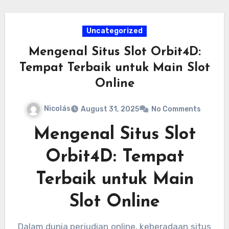
saat mengakses informasi seputar Orbit4D.
Uncategorized
Mengenal Situs Slot Orbit4D:
Tempat Terbaik untuk Main Slot
Online
Nicolás
August 31, 2025
No Comments
Mengenal Situs Slot
Orbit4D: Tempat
Terbaik untuk Main
Slot Online
Dalam dunia perjudian online, keberadaan situs