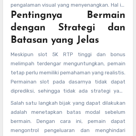
pengalaman visual yang menyenangkan. Hal ini
Pentingnya Bermain
membuat pemain tidak hanya fokus pada hasil,
tetapi juga menikmati proses bermainnya.
dengan Strategi dan
Batasan yang Jelas
Meskipun slot 5K RTP tinggi dan bonus
melimpah terdengar menguntungkan, pemain
tetap perlu memiliki pemahaman yang realistis.
Permainan slot pada dasarnya tidak dapat
diprediksi, sehingga tidak ada strategi yang
bisa menjamin kemenangan secara konsisten.
Salah satu langkah bijak yang dapat dilakukan
Oleh karena itu, penting untuk tidak
adalah menetapkan batas modal sebelum
mengandalkan permainan ini sebagai sumber
bermain. Dengan cara ini, pemain dapat
penghasilan utama.
mengontrol pengeluaran dan menghindari