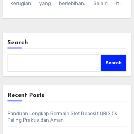
kerugian yang berlebihan. Selain itu,
menganggap permainan slot sebagai hiburan
akan membantu menjaga pengalaman bermain
tetap menyenangkan tanpa tekanan.
Search
Search
Recent Posts
Panduan Lengkap Bermain Slot Deposit QRIS 5K
Paling Praktis dan Aman