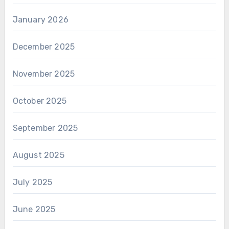
January 2026
December 2025
November 2025
October 2025
September 2025
August 2025
July 2025
June 2025