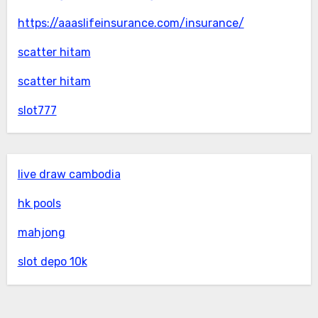
https://aaaslifeinsurance.com/insurance/
scatter hitam
scatter hitam
slot777
live draw cambodia
hk pools
mahjong
slot depo 10k