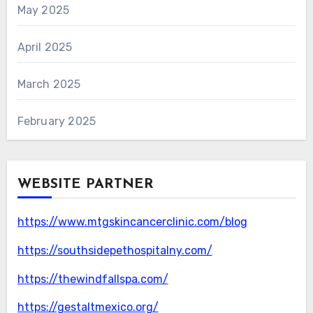
May 2025
April 2025
March 2025
February 2025
WEBSITE PARTNER
https://www.mtgskincancerclinic.com/blog
https://southsidepethospitalny.com/
https://thewindfallspa.com/
https://gestaltmexico.org/