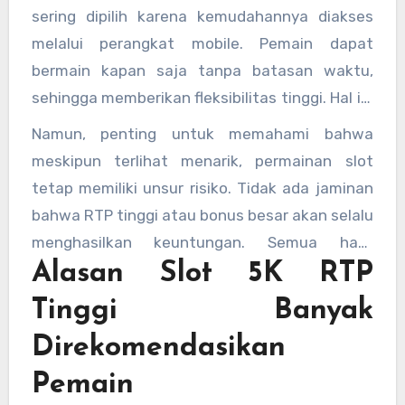
dinamis, karena setiap putaran memiliki
sering dipilih karena kemudahannya diakses
kemungkinan kejutan yang berbeda.
melalui perangkat mobile. Pemain dapat
bermain kapan saja tanpa batasan waktu,
sehingga memberikan fleksibilitas tinggi. Hal ini
menjadikan slot 5K bukan hanya sekadar
Namun, penting untuk memahami bahwa
permainan, tetapi juga hiburan ringan yang
meskipun terlihat menarik, permainan slot
bisa dinikmati di waktu luang.
tetap memiliki unsur risiko. Tidak ada jaminan
bahwa RTP tinggi atau bonus besar akan selalu
menghasilkan keuntungan. Semua hasil
Alasan Slot 5K RTP
permainan tetap bergantung pada
keberuntungan dan sistem acak yang
Tinggi Banyak
digunakan oleh masing-masing game.
Direkomendasikan
Pemain