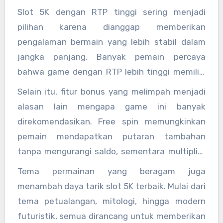
Slot 5K dengan RTP tinggi sering menjadi
pilihan karena dianggap memberikan
pengalaman bermain yang lebih stabil dalam
jangka panjang. Banyak pemain percaya
bahwa game dengan RTP lebih tinggi memiliki
peluang pengembalian yang lebih baik
Selain itu, fitur bonus yang melimpah menjadi
dibandingkan game dengan RTP rendah,
alasan lain mengapa game ini banyak
meskipun hasilnya tetap tidak bisa dipastikan
direkomendasikan. Free spin memungkinkan
dalam jangka pendek.
pemain mendapatkan putaran tambahan
tanpa mengurangi saldo, sementara multiplier
dapat meningkatkan nilai kemenangan secara
Tema permainan yang beragam juga
signifikan. Kombinasi fitur ini menciptakan
menambah daya tarik slot 5K terbaik. Mulai dari
pengalaman bermain yang lebih menarik dan
tema petualangan, mitologi, hingga modern
tidak monoton.
futuristik, semua dirancang untuk memberikan