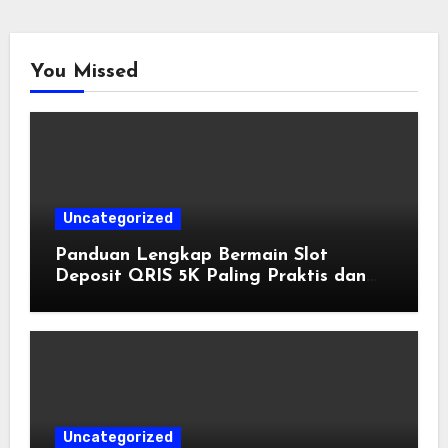
You Missed
Uncategorized
Panduan Lengkap Bermain Slot
Deposit QRIS 5K Paling Praktis dan
Aman
Uncategorized