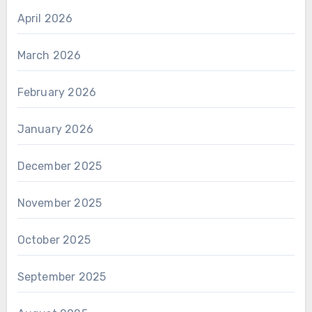
April 2026
March 2026
February 2026
January 2026
December 2025
November 2025
October 2025
September 2025