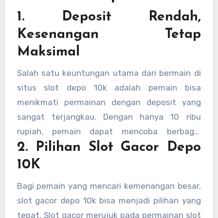
tambahan.
1. Deposit Rendah,
Kesenangan Tetap
Maksimal
Salah satu keuntungan utama dari bermain di
situs slot depo 10k adalah pemain bisa
menikmati permainan dengan deposit yang
sangat terjangkau. Dengan hanya 10 ribu
rupiah, pemain dapat mencoba berbagai
2. Pilihan Slot Gacor Depo
permainan slot yang menarik tanpa harus
mengeluarkan uang dalam jumlah besar.
10K
Bagi pemain yang mencari kemenangan besar,
slot gacor depo 10k bisa menjadi pilihan yang
tepat. Slot gacor merujuk pada permainan slot