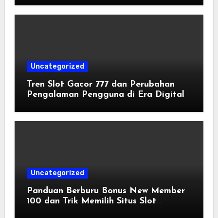
Uncategorized
Tren Slot Gacor 777 dan Perubahan
Pengalaman Pengguna di Era Digital
Uncategorized
Panduan Berburu Bonus New Member
100 dan Trik Memilih Situs Slot
Terpercaya