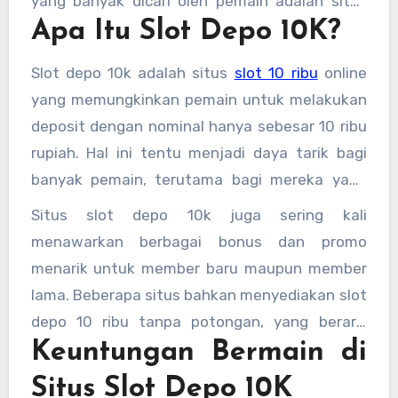
yang banyak dicari oleh pemain adalah situs
Apa Itu Slot Depo 10K?
slot depo 10k. Dengan minimal deposit yang
rendah, pemain bisa menikmati permainan slot
Slot depo 10k adalah situs
slot 10 ribu
online
tanpa harus merogoh kocek terlalu dalam.
yang memungkinkan pemain untuk melakukan
Artikel ini akan membahas berbagai aspek
deposit dengan nominal hanya sebesar 10 ribu
terkait situs slot depo 10k, termasuk
rupiah. Hal ini tentu menjadi daya tarik bagi
keuntungan dan cara bermain yang tepat.
banyak pemain, terutama bagi mereka yang
ingin mencoba peruntungan tanpa harus
Situs slot depo 10k juga sering kali
menginvestasikan banyak uang. Dengan hanya
menawarkan berbagai bonus dan promo
10k, pemain sudah bisa memulai permainan
menarik untuk member baru maupun member
dan menikmati berbagai jenis slot yang
lama. Beberapa situs bahkan menyediakan slot
tersedia di situs tersebut.
depo 10 ribu tanpa potongan, yang berarti
Keuntungan Bermain di
seluruh deposit yang dilakukan akan langsung
digunakan untuk bermain tanpa adanya biaya
Situs Slot Depo 10K