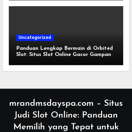
Uncategorized
Panduan Lengkap Bermain di Orbit4d
Slot: Situs Slot Online Gacor Gampang
Menang
mrandmsdayspa.com – Situs
Judi Slot Online: Panduan
Memilih yang Tepat untuk