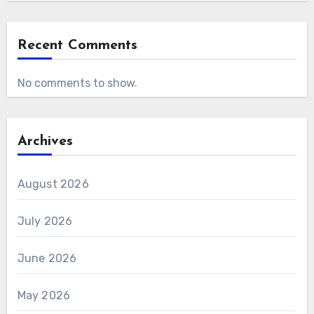
Recent Comments
No comments to show.
Archives
August 2026
July 2026
June 2026
May 2026