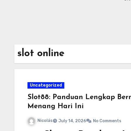
slot online
Uncategorized
Slot88: Panduan Lengkap Ber
Menang Hari Ini
Nicolás
July 14, 2026
No Comments