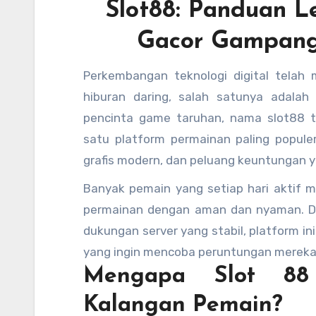
Slot88: Panduan L
Gacor Gampang
Perkembangan teknologi digital telah
hiburan daring, salah satunya adalah
pencinta game taruhan, nama slot88 te
satu platform permainan paling populer
grafis modern, dan peluang keuntungan 
Banyak pemain yang setiap hari aktif me
permainan dengan aman dan nyaman. Den
dukungan server yang stabil, platform ini
yang ingin mencoba peruntungan mereka 
Mengapa Slot 88
Kalangan Pemain?