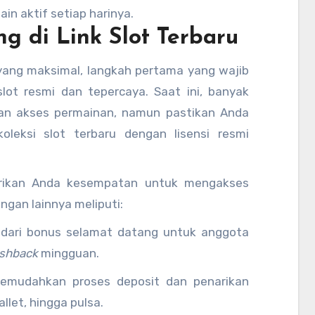
in aktif setiap harinya.
 di Link Slot Terbaru
yang maksimal, langkah pertama yang wajib
ot resmi dan tepercaya. Saat ini, banyak
kan akses permainan, namun pastikan Anda
leksi slot terbaru dengan lisensi resmi
erikan Anda kesempatan untuk mengakses
ungan lainnya meliputi:
 dari bonus selamat datang untuk anggota
shback
mingguan.
Memudahkan proses deposit dan penarikan
llet, hingga pulsa.