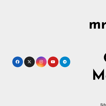
Skip
to
content
mr
M
Sit