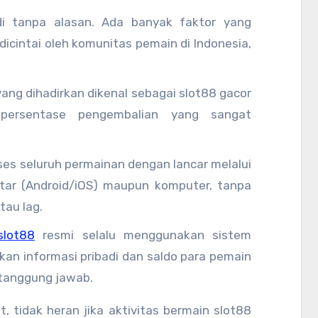
adi tanpa alasan. Ada banyak faktor yang
icintai oleh komunitas pemain di Indonesia,
yang dihadirkan dikenal sebagai slot88 gacor
 persentase pengembalian yang sangat
es seluruh permainan dengan lancar melalui
ntar (Android/iOS) maupun komputer, tanpa
tau lag.
slot88
resmi selalu menggunakan sistem
kan informasi pribadi dan saldo para pemain
rtanggung jawab.
 tidak heran jika aktivitas bermain slot88