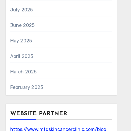
July 2025
June 2025
May 2025
April 2025
March 2025
February 2025
WEBSITE PARTNER
https://www.mtgskincancerclinic.com/blog