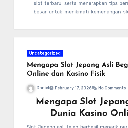
slot terbaru, serta menerapkan tips be
besar untuk menikmati kemenangan sl
Tetaplah bermain secara bertangg
keberuntungan Anda!
Uncategorized
Mengapa Slot Jepang Asli Beg
Online dan Kasino Fisik
Daniel
February 17, 2026
No Comments
Mengapa Slot Jepang 
Dunia Kasino Onli
Slot Jepang asli telah berhasil menarik per