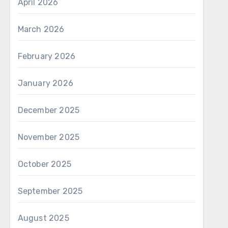
April 2026
March 2026
February 2026
January 2026
December 2025
November 2025
October 2025
September 2025
August 2025