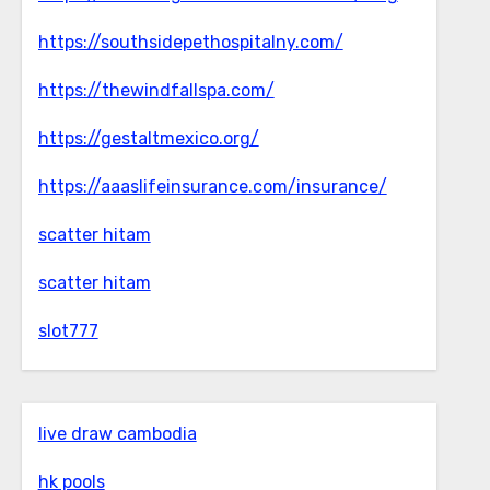
https://southsidepethospitalny.com/
https://thewindfallspa.com/
https://gestaltmexico.org/
https://aaaslifeinsurance.com/insurance/
scatter hitam
scatter hitam
slot777
live draw cambodia
hk pools