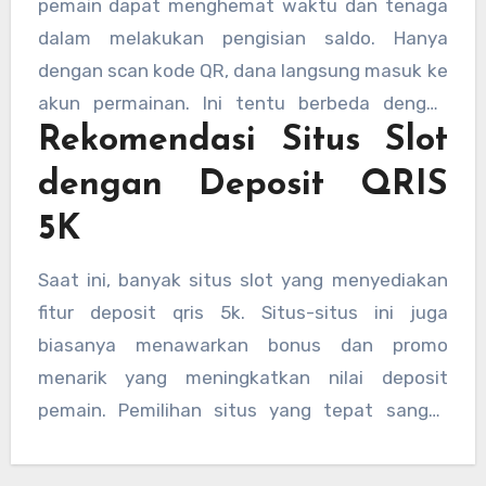
pemain dapat menghemat waktu dan tenaga
dalam melakukan pengisian saldo. Hanya
dengan scan kode QR, dana langsung masuk ke
akun permainan. Ini tentu berbeda dengan
Rekomendasi Situs Slot
metode transfer bank konvensional yang
terkadang memakan waktu lama dan berbelit.
dengan Deposit QRIS
Slot depo 5k qris juga biasanya didukung
5K
dengan layanan customer service yang siap
membantu jika ada kendala dalam proses
Saat ini, banyak situs slot yang menyediakan
deposit.
fitur deposit qris 5k. Situs-situs ini juga
biasanya menawarkan bonus dan promo
menarik yang meningkatkan nilai deposit
pemain. Pemilihan situs yang tepat sangat
penting agar pengalaman bermain menjadi
menyenangkan dan bebas dari masalah teknis,