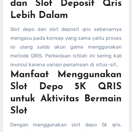
dan Slot Deposit Qris
mencoba berbagai jenis game slot yang ada di
Lebih Dalam
situs deposit qris terpercaya.
Slot depo dan slot deposit qris sebenarnya
mengacu pada konsep yang sama yaitu proses
isi ulang saldo akun game menggunakan
metode QRIS. Perbedaan istilah ini sering kali
muncul karena variasi penamaan di situs-situs
Manfaat Menggunakan
judi online yang berbeda. Namun secara
fungsional, slot depo 5k dan slot deposit qris
Slot Depo 5K QRIS
5k memberikan pengalaman transaksi yang
untuk Aktivitas Bermain
seragam yaitu deposit cepat, mudah, dan
aman.
Slot
Dengan menggunakan slot depo 5k qris,