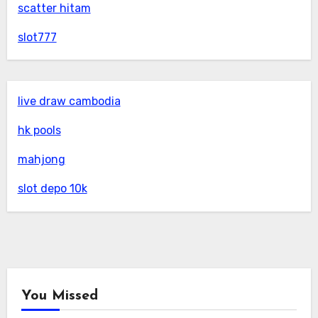
scatter hitam
slot777
live draw cambodia
hk pools
mahjong
slot depo 10k
You Missed