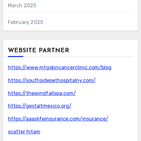
March 2025
February 2025
WEBSITE PARTNER
https://www.mtgskincancerclinic.com/blog
https://southsidepethospitalny.com/
https://thewindfallspa.com/
https://gestaltmexico.org/
https://aaaslifeinsurance.com/insurance/
scatter hitam