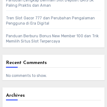
Panduan Lengkap Bermain Slot Deposit QRIS 5K
Paling Praktis dan Aman
Tren Slot Gacor 777 dan Perubahan Pengalaman
Pengguna di Era Digital
Panduan Berburu Bonus New Member 100 dan Trik
Memilih Situs Slot Terpercaya
Recent Comments
No comments to show.
Archives