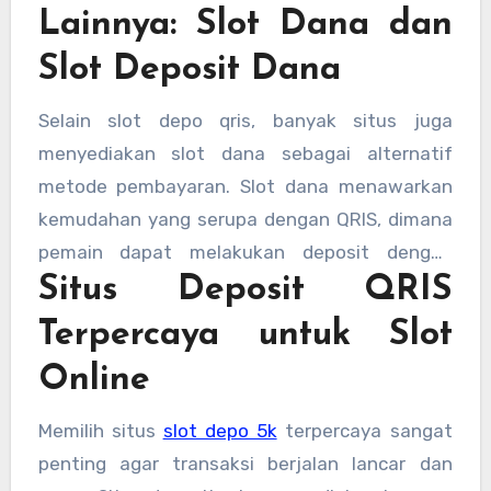
juga sangat aman karena menggunakan
Lainnya: Slot Dana dan
sistem pembayaran yang sudah
Slot Deposit Dana
terstandarisasi dan diawasi oleh Bank
Indonesia.
Selain slot depo qris, banyak situs juga
menyediakan slot dana sebagai alternatif
metode pembayaran. Slot dana menawarkan
kemudahan yang serupa dengan QRIS, dimana
pemain dapat melakukan deposit dengan
Situs Deposit QRIS
cepat melalui aplikasi dompet digital Dana.
Dengan adanya slot deposit dana, pemain
Terpercaya untuk Slot
punya banyak pilihan metode pembayaran
Online
sesuai dengan preferensi mereka.
Memilih situs
slot depo 5k
terpercaya sangat
penting agar transaksi berjalan lancar dan