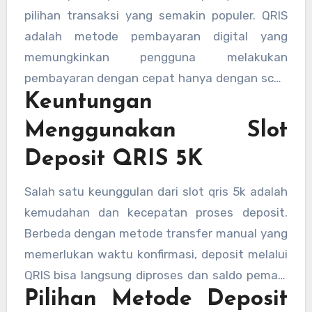
pilihan transaksi yang semakin populer. QRIS
adalah metode pembayaran digital yang
memungkinkan pengguna melakukan
pembayaran dengan cepat hanya dengan scan
Keuntungan
kode QR. Dengan menggunakan slot deposit
qris 5k, pemain bisa melakukan isi saldo secara
Menggunakan Slot
instan dan tanpa ribet. Tidak hanya slot qris 5
Deposit QRIS 5K
ribu, metode ini juga mendukung berbagai
nominal deposit yang fleksibel sesuai
Salah satu keunggulan dari slot qris 5k adalah
kebutuhan pemain.
kemudahan dan kecepatan proses deposit.
Berbeda dengan metode transfer manual yang
memerlukan waktu konfirmasi, deposit melalui
QRIS bisa langsung diproses dan saldo pemain
Pilihan Metode Deposit
segera bertambah. Selain itu, slot depo 5k qris