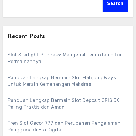
Search
Recent Posts
Slot Starlight Princess: Mengenal Tema dan Fitur
Permainannya
Panduan Lengkap Bermain Slot Mahjong Ways
untuk Meraih Kemenangan Maksimal
Panduan Lengkap Bermain Slot Deposit QRIS 5K
Paling Praktis dan Aman
Tren Slot Gacor 777 dan Perubahan Pengalaman
Pengguna di Era Digital