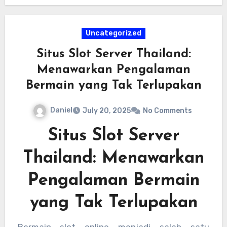
Uncategorized
Situs Slot Server Thailand:
Menawarkan Pengalaman
Bermain yang Tak Terlupakan
Daniel
July 20, 2025
No Comments
Situs Slot Server
Thailand: Menawarkan
Pengalaman Bermain
yang Tak Terlupakan