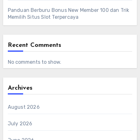
Panduan Berburu Bonus New Member 100 dan Trik
Memilih Situs Slot Terpercaya
Recent Comments
No comments to show.
Archives
August 2026
July 2026