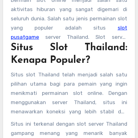
Bermain slot online menjadi salah satu
aktivitas hiburan yang sangat digemari di
seluruh dunia. Salah satu jenis permainan slot
yang populer adalah situs
slot
pusatgame
server Thailand. Slot server
Situs Slot Thailand:
Thailand memberikan pengalaman bermain
yang lebih menyenangkan dengan keunggulan-
Kenapa Populer?
keunggulannya yang berbeda dari situs slot
pada umumnya. Dalam artikel ini, kita akan
Situs slot Thailand telah menjadi salah satu
membahas lebih dalam mengenai situs slot
pilihan utama bagi para pemain yang ingin
server Thailand dan mengapa banyak pemain
menikmati permainan slot online. Dengan
tertarik untuk bermain di sana.
menggunakan server Thailand, situs ini
menawarkan koneksi yang lebih stabil dan
lebih cepat. Pengalaman bermain yang lancar
Situs ini terkenal dengan slot server Thailand
dan tanpa gangguan sangat disukai oleh para
gampang menang yang menarik banyak