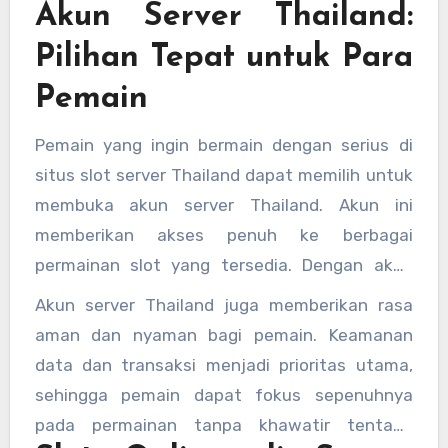
Akun Server Thailand:
online server Thailand. Setiap permainan
dirancang untuk memberikan pengalaman
Pilihan Tepat untuk Para
bermain yang menarik dan menguntungkan.
Pemain
Pemain yang ingin bermain dengan serius di
situs slot server Thailand dapat memilih untuk
membuka akun server Thailand. Akun ini
memberikan akses penuh ke berbagai
permainan slot yang tersedia. Dengan akun
yang terdaftar, Anda bisa memanfaatkan
Akun server Thailand juga memberikan rasa
berbagai bonus dan promosi yang ditawarkan
aman dan nyaman bagi pemain. Keamanan
oleh situs slot Thailand, sehingga peluang
data dan transaksi menjadi prioritas utama,
untuk menang menjadi lebih besar.
sehingga pemain dapat fokus sepenuhnya
pada permainan tanpa khawatir tentang