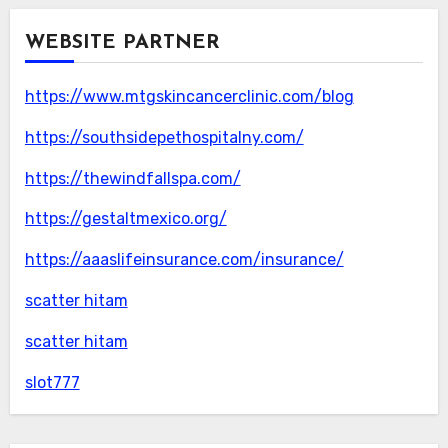
WEBSITE PARTNER
https://www.mtgskincancerclinic.com/blog
https://southsidepethospitalny.com/
https://thewindfallspa.com/
https://gestaltmexico.org/
https://aaaslifeinsurance.com/insurance/
scatter hitam
scatter hitam
slot777