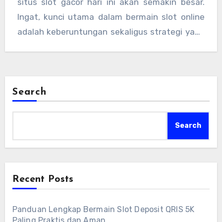
situs slot gacor hari ini akan semakin besar.
Ingat, kunci utama dalam bermain slot online
adalah keberuntungan sekaligus strategi yang
matang. Selalu bermain dengan tanggung
jawab dan nikmati setiap prosesnya.
Search
Search
Recent Posts
Panduan Lengkap Bermain Slot Deposit QRIS 5K
Paling Praktis dan Aman