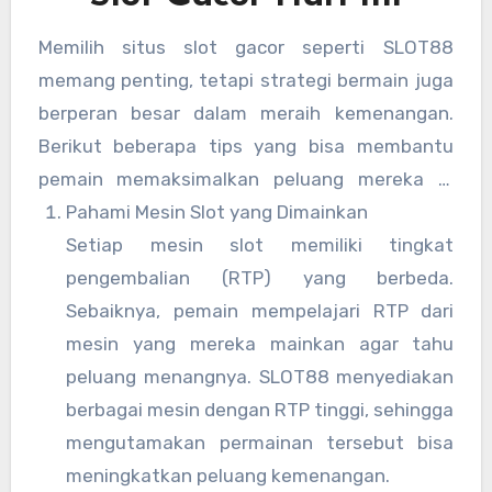
disebut sebagai situs slot gacor hari ini, karena
peluang menangnya yang cukup tinggi dan
Memilih situs slot gacor seperti SLOT88
konsisten.
memang penting, tetapi strategi bermain juga
berperan besar dalam meraih kemenangan.
Berikut beberapa tips yang bisa membantu
pemain memaksimalkan peluang mereka di
SLOT88:
Pahami Mesin Slot yang Dimainkan
Setiap mesin slot memiliki tingkat
pengembalian (RTP) yang berbeda.
Sebaiknya, pemain mempelajari RTP dari
mesin yang mereka mainkan agar tahu
peluang menangnya. SLOT88 menyediakan
berbagai mesin dengan RTP tinggi, sehingga
mengutamakan permainan tersebut bisa
meningkatkan peluang kemenangan.