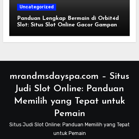
Uncategorized
Panduan Lengkap Bermain di Orbit4d
Slot: Situs Slot Online Gacor Gampang
Menang
mrandmsdayspa.com – Situs
Judi Slot Online: Panduan
Memilih yang Tepat untuk
Pemain
Situs Judi Slot Online: Panduan Memilih yang Tepat
untuk Pemain