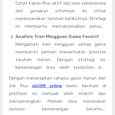
Catat kapan fitur aktif dari sesi sebelumnya
dan gunakan informasi ini untuk
merencanakan taruhan berikutnya. Strategi
ini membantu memaksimalkan peluang
gacor setiap hari.
Analisis Tren Mingguan Game Favorit
Mengamati tren mingguan setiap game
membantu pemain menentukan prioritas
taruhan harian. Dengan strategi ini,
kemenangan bisa lebih konsisten dan
maksimal.
Dengan menerapkan rahasia gacor harian dan
trik fitur
slot88 online
resmi, bermain di
platform ini menjadi lebih efektif dan
menyenangkan. Pemain bisa merasakan
sensasi kemenangan beruntun,