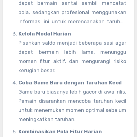
dapat bermain santai sambil mencatat
pola, sedangkan profesional menggunakan
informasi ini untuk merencanakan taruhan
berikutnya dan meningkatkan peluang
Kelola Modal Harian
menang beruntun.
Pisahkan saldo menjadi beberapa sesi agar
dapat bermain lebih lama, menunggu
momen fitur aktif, dan mengurangi risiko
kerugian besar.
Coba Game Baru dengan Taruhan Kecil
Game baru biasanya lebih gacor di awal rilis.
Pemain disarankan mencoba taruhan kecil
untuk menemukan momen optimal sebelum
meningkatkan taruhan.
Kombinasikan Pola Fitur Harian