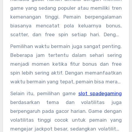
ragam permainan dari provider ternama yang
game yang sedang populer atau memiliki tren
menawarkan RTP tinggi serta volatilitas
kemenangan tinggi. Pemain berpengalaman
beragam.
biasanya mencatat pola keluarnya bonus,
scatter, dan free spin setiap hari. Dengan
informasi ini, mereka dapat menentukan
Pemilihan waktu bermain juga sangat penting.
momen terbaik untuk menaikkan taruhan.
Beberapa jam tertentu dalam sehari sering
Strategi ini tidak hanya meningkatkan peluang
menjadi momen ketika fitur bonus dan free
menang beruntun, tetapi juga membantu
spin lebih sering aktif. Dengan memanfaatkan
meminimalkan risiko kerugian.
waktu bermain yang tepat, pemain bisa meraih
kemenangan lebih konsisten dan
Selain itu, pemilihan game
slot spadegaming
memaksimalkan setiap sesi permainan di
berdasarkan tema dan volatilitas juga
Slot88 resmi.
berpengaruh pada gacor harian. Game dengan
volatilitas tinggi cocok untuk pemain yang
mengejar jackpot besar, sedangkan volatilitas