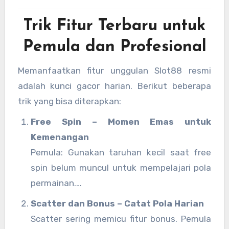
sedang atau rendah ideal untuk kemenangan
Trik Fitur Terbaru untuk
stabil. Dengan menggabungkan pola harian,
waktu bermain, dan jenis game, peluang gacor
Pemula dan Profesional
harian bisa meningkat secara signifikan.
Memanfaatkan fitur unggulan Slot88 resmi
adalah kunci gacor harian. Berikut beberapa
trik yang bisa diterapkan:
Free Spin – Momen Emas untuk
Kemenangan
Pemula: Gunakan taruhan kecil saat free
spin belum muncul untuk mempelajari pola
permainan.
Profesional: Naikkan taruhan saat free spin
Scatter dan Bonus – Catat Pola Harian
aktif untuk memaksimalkan potensi
Scatter sering memicu fitur bonus. Pemula
kemenangan besar.