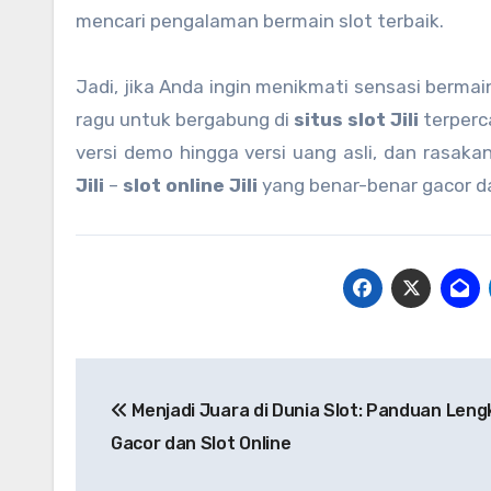
mencari pengalaman bermain slot terbaik.
Jadi, jika Anda ingin menikmati sensasi berma
ragu untuk bergabung di
situs slot Jili
terperc
versi demo hingga versi uang asli, dan rasak
Jili
–
slot online Jili
yang benar-benar gacor 
Post
Menjadi Juara di Dunia Slot: Panduan Leng
navigation
Gacor dan Slot Online