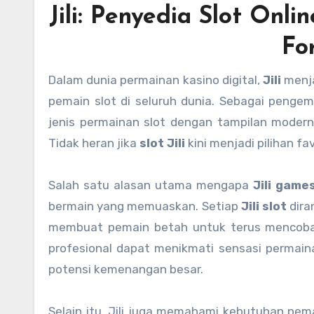
Jili: Penyedia Slot Onl
Fo
Dalam dunia permainan kasino digital,
Jili
menja
pemain slot di seluruh dunia. Sebagai penge
jenis permainan slot dengan tampilan modern
Tidak heran jika
slot Jili
kini menjadi pilihan fa
Salah satu alasan utama mengapa
Jili game
bermain yang memuaskan. Setiap
Jili slot
dira
membuat pemain betah untuk terus mencoba b
profesional dapat menikmati sensasi permain
potensi kemenangan besar.
Selain itu, Jili juga memahami kebutuhan pema