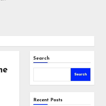
Search
me
Search
Recent Posts