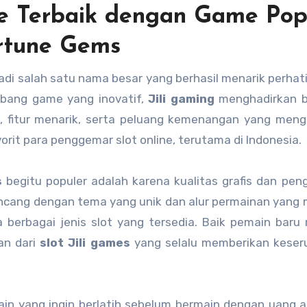
ine Terbaik dengan Game Pop
rtune Gems
di salah satu nama besar yang berhasil menarik perhat
mbang game yang inovatif,
Jili gaming
menghadirkan b
, fitur menarik, serta peluang kemenangan yang meng
vorit para penggemar slot online, terutama di Indonesia.
s
begitu populer adalah karena kualitas grafis dan pe
ncang dengan tema yang unik dan alur permainan yang 
erbagai jenis slot yang tersedia. Baik pemain baru
an dari
slot Jili games
yang selalu memberikan keser
in yang ingin berlatih sebelum bermain dengan uang as