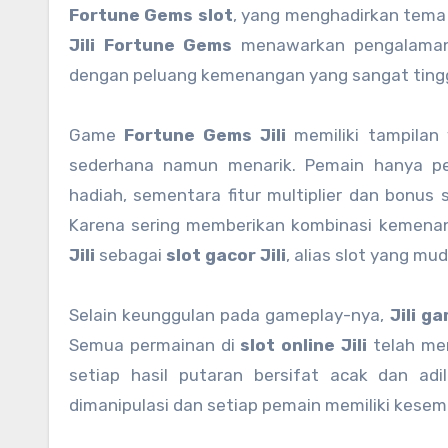
Fortune Gems slot
, yang menghadirkan tem
Jili Fortune Gems
menawarkan pengalaman 
dengan peluang kemenangan yang sangat tingg
Game
Fortune Gems Jili
memiliki tampilan
sederhana namun menarik. Pemain hanya p
hadiah, sementara fitur multiplier dan bonu
Karena sering memberikan kombinasi kemen
Jili
sebagai
slot gacor Jili
, alias slot yang 
Selain keunggulan pada gameplay-nya,
Jili g
Semua permainan di
slot online Jili
telah me
setiap hasil putaran bersifat acak dan ad
dimanipulasi dan setiap pemain memiliki kes