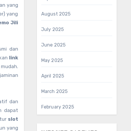
han yang
er) yang
August 2025
emo Jili
July 2025
June 2025
smi dan
akan
link
May 2025
 mudah.
 jaminan
April 2025
March 2025
atif dan
February 2025
n dapat
itur
slot
pun yang