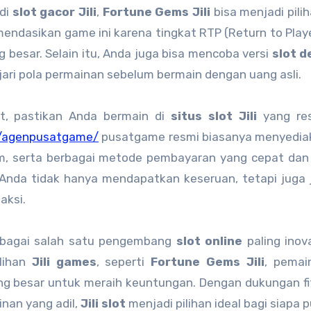
di
slot gacor Jili
,
Fortune Gems Jili
bisa menjadi pili
ndasikan game ini karena tingkat RTP (Return to Play
 besar. Selain itu, Anda juga bisa mencoba versi
slot d
ari pola permainan sebelum bermain dengan uang asli.
t, pastikan Anda bermain di
situs slot Jili
yang re
e/agenpusatgame/
pusatgame resmi biasanya menyedi
m, serta berbagai metode pembayaran yang cepat dan
 Anda tidak hanya mendapatkan keseruan, tetapi juga
aksi.
ebagai salah satu pengembang
slot online
paling inov
ilihan
Jili games
, seperti
Fortune Gems Jili
, pemai
ang besar untuk meraih keuntungan. Dengan dukungan f
inan yang adil,
Jili slot
menjadi pilihan ideal bagi siapa 