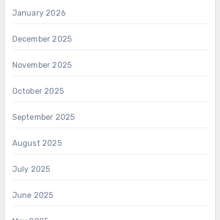
January 2026
December 2025
November 2025
October 2025
September 2025
August 2025
July 2025
June 2025