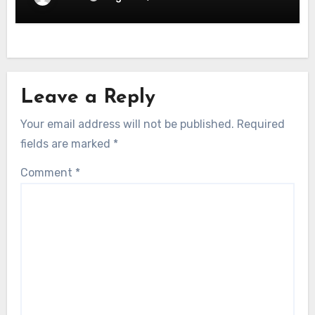
Leave a Reply
Your email address will not be published.
Required
fields are marked
*
Comment
*