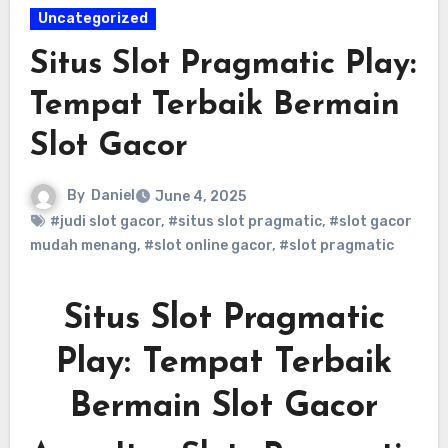
Uncategorized
Situs Slot Pragmatic Play:
Tempat Terbaik Bermain
Slot Gacor
By
Daniel
June 4, 2025
#judi slot gacor
,
#situs slot pragmatic
,
#slot gacor
mudah menang
,
#slot online gacor
,
#slot pragmatic
Situs Slot Pragmatic
Play: Tempat Terbaik
Bermain Slot Gacor