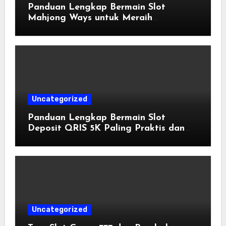
Panduan Lengkap Bermain Slot
Mahjong Ways untuk Meraih
Kemenangan Maksimal
Uncategorized
Panduan Lengkap Bermain Slot
Deposit QRIS 5K Paling Praktis dan
Aman
Uncategorized