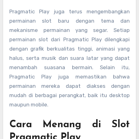
Pragmatic Play juga terus mengembangkan
permainan slot baru dengan tema dan
mekanisme permainan yang segar. Setiap
permainan slot dari Pragmatic Play dilengkapi
dengan grafik berkualitas tinggi, animasi yang
halus, serta musik dan suara latar yang dapat
menambah suasana bermain. Selain itu,
Pragmatic Play juga memastikan bahwa
permainan mereka dapat diakses dengan
mudah di berbagai perangkat, baik itu desktop
maupun mobile.
Cara Menang di Slot
Pragmatic Play