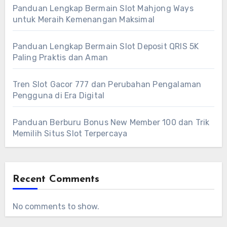
Panduan Lengkap Bermain Slot Mahjong Ways
untuk Meraih Kemenangan Maksimal
Panduan Lengkap Bermain Slot Deposit QRIS 5K
Paling Praktis dan Aman
Tren Slot Gacor 777 dan Perubahan Pengalaman
Pengguna di Era Digital
Panduan Berburu Bonus New Member 100 dan Trik
Memilih Situs Slot Terpercaya
Recent Comments
No comments to show.