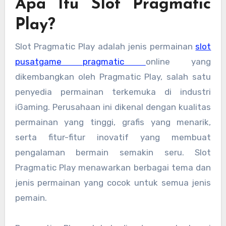
Apa Itu Slot Pragmatic
Play?
Slot Pragmatic Play adalah jenis permainan
slot
pusatgame pragmatic
online yang
dikembangkan oleh Pragmatic Play, salah satu
penyedia permainan terkemuka di industri
iGaming. Perusahaan ini dikenal dengan kualitas
permainan yang tinggi, grafis yang menarik,
serta fitur-fitur inovatif yang membuat
pengalaman bermain semakin seru. Slot
Pragmatic Play menawarkan berbagai tema dan
jenis permainan yang cocok untuk semua jenis
pemain.