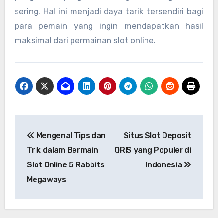
sering. Hal ini menjadi daya tarik tersendiri bagi
para pemain yang ingin mendapatkan hasil
maksimal dari permainan slot online.
Post
Mengenal Tips dan
Situs Slot Deposit
navigation
Trik dalam Bermain
QRIS yang Populer di
Slot Online 5 Rabbits
Indonesia
Megaways