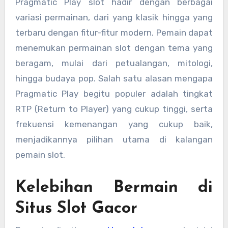
Pragmatic Play slot hadir dengan berbagai
variasi permainan, dari yang klasik hingga yang
terbaru dengan fitur-fitur modern. Pemain dapat
menemukan permainan slot dengan tema yang
beragam, mulai dari petualangan, mitologi,
hingga budaya pop. Salah satu alasan mengapa
Pragmatic Play begitu populer adalah tingkat
RTP (Return to Player) yang cukup tinggi, serta
frekuensi kemenangan yang cukup baik,
menjadikannya pilihan utama di kalangan
pemain slot.
Kelebihan Bermain di
Situs Slot Gacor