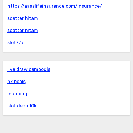
https://aaaslifeinsurance.com/insurance/
scatter hitam
scatter hitam
slot777
live draw cambodia
hk pools
mahjong
slot depo 10k