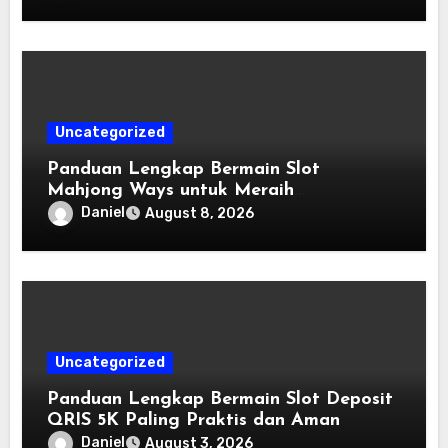
Uncategorized
Panduan Lengkap Bermain Slot
Mahjong Ways untuk Meraih
Kemenangan Maksimal
Daniel
August 8, 2026
Uncategorized
Panduan Lengkap Bermain Slot Deposit
QRIS 5K Paling Praktis dan Aman
Daniel
August 3, 2026