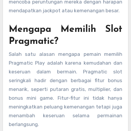
mencoba peruntungan mereka dengan harapan
mendapatkan jackpot atau kemenangan besar.
Mengapa Memilih Slot
Pragmatic?
Salah satu alasan mengapa pemain memilih
Pragmatic Play adalah karena kemudahan dan
keseruan dalam bermain. Pragmatic slot
seringkali hadir dengan berbagai fitur bonus
menarik, seperti putaran gratis, multiplier, dan
bonus mini game. Fitur-fitur ini tidak hanya
meningkatkan peluang kemenangan tetapi juga
menambah keseruan selama permainan
berlangsung.