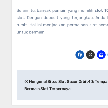
Selain itu, banyak pemain yang memilih
slot 1
slot. Dengan deposit yang terjangkau, Anda
rumit. Hal ini menjadikan permainan slot sem
untuk bermain.
Post
Mengenal Situs Slot Gacor Orbit4D: Tempa
navigation
Bermain Slot Terpercaya