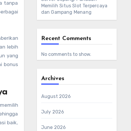
a tanpa
Memilih Situs Slot Terpercaya
berbagai
dan Gampang Menang
berikan
Recent Comments
an lebih
No comments to show.
pun yang
i bonus
Archives
ya
August 2026
 memilih
July 2026
ehingga
si baik,
June 2026