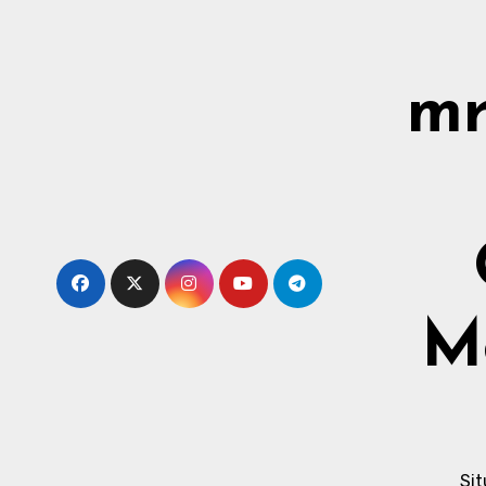
Skip
to
content
mr
M
Sit