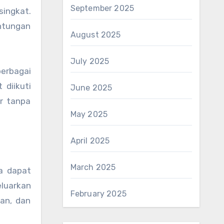
September 2025
ingkat.
ntungan
August 2025
July 2025
berbagai
diikuti
June 2025
r tanpa
May 2025
April 2025
March 2025
a dapat
luarkan
February 2025
an, dan