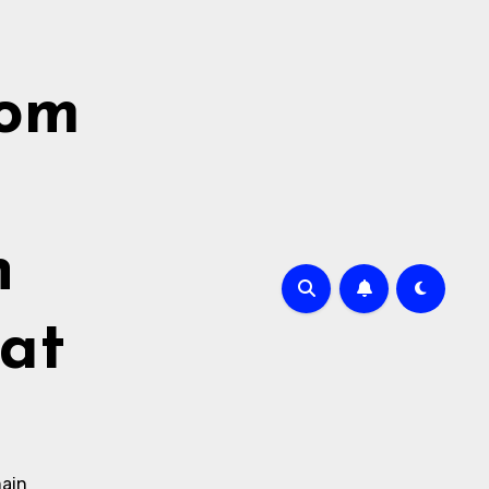
com
n
at
main