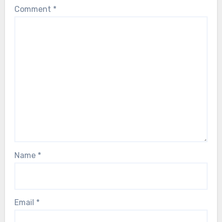
Comment
*
Name
*
Email
*