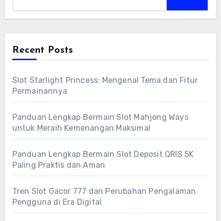
Recent Posts
Slot Starlight Princess: Mengenal Tema dan Fitur
Permainannya
Panduan Lengkap Bermain Slot Mahjong Ways
untuk Meraih Kemenangan Maksimal
Panduan Lengkap Bermain Slot Deposit QRIS 5K
Paling Praktis dan Aman
Tren Slot Gacor 777 dan Perubahan Pengalaman
Pengguna di Era Digital