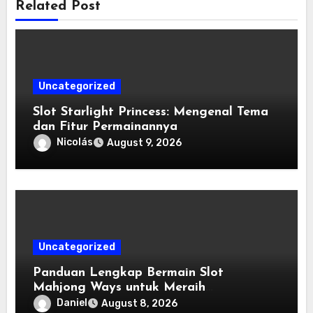
Related Post
Uncategorized
Slot Starlight Princess: Mengenal Tema
dan Fitur Permainannya
Nicolás
August 9, 2026
Uncategorized
Panduan Lengkap Bermain Slot
Mahjong Ways untuk Meraih
Kemenangan Maksimal
Daniel
August 8, 2026