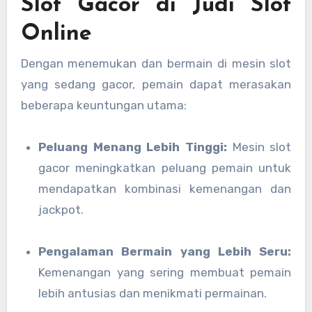
Slot Gacor di Judi Slot
Online
Dengan menemukan dan bermain di mesin slot
yang sedang gacor, pemain dapat merasakan
beberapa keuntungan utama:
Peluang Menang Lebih Tinggi:
Mesin slot
gacor meningkatkan peluang pemain untuk
mendapatkan kombinasi kemenangan dan
jackpot.
Pengalaman Bermain yang Lebih Seru:
Kemenangan yang sering membuat pemain
lebih antusias dan menikmati permainan.