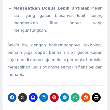
Manfaatkan Bonus Lebih Optimal:
Mesin
slot yang gacor biasanya lebih sering
memberikan fitur bonus yang
menguntungkan.
Selain itu, dengan berkembangnya teknologi,
pemain juga dapat bermain slot gacor kapan
saja dan di mana saja melalui perangkat mobile,
menjadikan judi slot online semakin fleksibel dan
menarik.