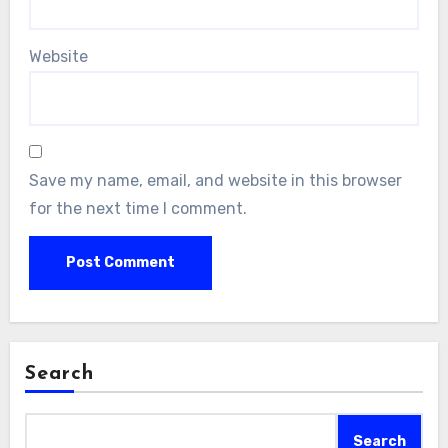
Website
Save my name, email, and website in this browser
for the next time I comment.
Search
Search