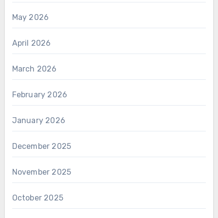
May 2026
April 2026
March 2026
February 2026
January 2026
December 2025
November 2025
October 2025