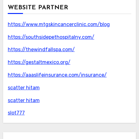
WEBSITE PARTNER
https://www.mtgskincancerclinic.com/blog
https://southsidepethospitalny.com/
https://thewindfallspa.com/
https://gestaltmexico.org/
https://aaaslifeinsurance.com/insurance/
scatter hitam
scatter hitam
slot777