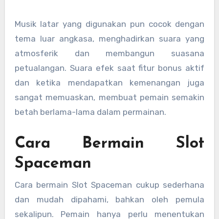
Musik latar yang digunakan pun cocok dengan
tema luar angkasa, menghadirkan suara yang
atmosferik dan membangun suasana
petualangan. Suara efek saat fitur bonus aktif
dan ketika mendapatkan kemenangan juga
sangat memuaskan, membuat pemain semakin
betah berlama-lama dalam permainan.
Cara Bermain Slot
Spaceman
Cara bermain Slot Spaceman cukup sederhana
dan mudah dipahami, bahkan oleh pemula
sekalipun. Pemain hanya perlu menentukan