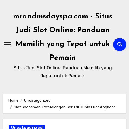
Skip
to
mrandmsdayspa.com - Situs
content
Judi Slot Online: Panduan
Memilih yang Tepat untuk
Pemain
Situs Judi Slot Online: Panduan Memilih yang
Tepat untuk Pemain
Home
Uncategorized
Slot Spaceman: Petualangan Seru di Dunia Luar Angkasa
Uncategorized