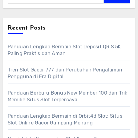
Recent Posts
Panduan Lengkap Bermain Slot Deposit QRIS 5K
Paling Praktis dan Aman
Tren Slot Gacor 777 dan Perubahan Pengalaman
Pengguna di Era Digital
Panduan Berburu Bonus New Member 100 dan Trik
Memilih Situs Slot Terpercaya
Panduan Lengkap Bermain di Orbit4d Slot: Situs
Slot Online Gacor Gampang Menang