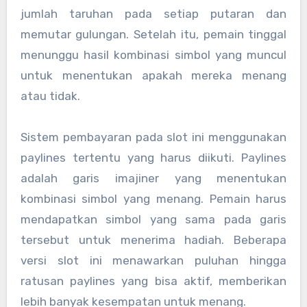
jumlah taruhan pada setiap putaran dan
memutar gulungan. Setelah itu, pemain tinggal
menunggu hasil kombinasi simbol yang muncul
untuk menentukan apakah mereka menang
atau tidak.
Sistem pembayaran pada slot ini menggunakan
paylines tertentu yang harus diikuti. Paylines
adalah garis imajiner yang menentukan
kombinasi simbol yang menang. Pemain harus
mendapatkan simbol yang sama pada garis
tersebut untuk menerima hadiah. Beberapa
versi slot ini menawarkan puluhan hingga
ratusan paylines yang bisa aktif, memberikan
lebih banyak kesempatan untuk menang.