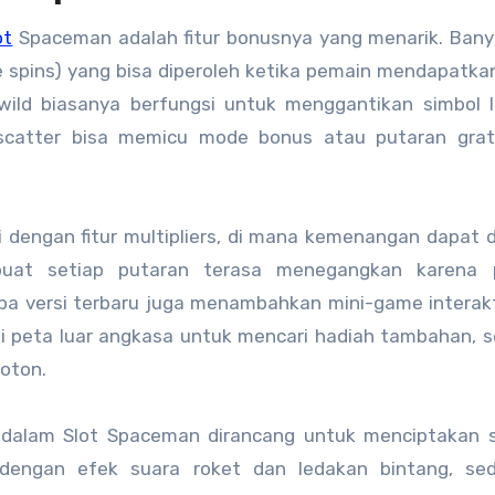
ot
Spaceman adalah fitur bonusnya yang menarik. Bany
e spins) yang bisa diperoleh ketika pemain mendapatka
l wild biasanya berfungsi untuk menggantikan simbol 
catter bisa memicu mode bonus atau putaran grat
pi dengan fitur multipliers, di mana kemenangan dapat d
mbuat setiap putaran terasa menegangkan karena 
pa versi terbaru juga menambahkan mini-game interak
di peta luar angkasa untuk mencari hadiah tambahan, 
oton.
a dalam Slot Spaceman dirancang untuk menciptakan 
gi dengan efek suara roket dan ledakan bintang, se