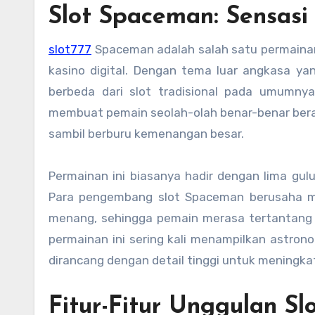
Slot Spaceman: Sensasi
slot777
Spaceman adalah salah satu permainan
kasino digital. Dengan tema luar angkasa y
berbeda dari slot tradisional pada umumnya.
membuat pemain seolah-olah benar-benar berad
sambil berburu kemenangan besar.
Permainan ini biasanya hadir dengan lima gu
Para pengembang slot Spaceman berusaha me
menang, sehingga pemain merasa tertantang 
permainan ini sering kali menampilkan astron
dirancang dengan detail tinggi untuk meningka
Fitur-Fitur Unggulan S