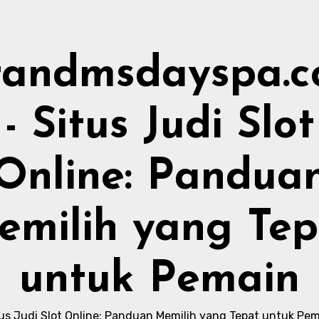
andmsdayspa.
- Situs Judi Slot
Online: Pandua
emilih yang Tep
untuk Pemain
us Judi Slot Online: Panduan Memilih yang Tepat untuk Pe