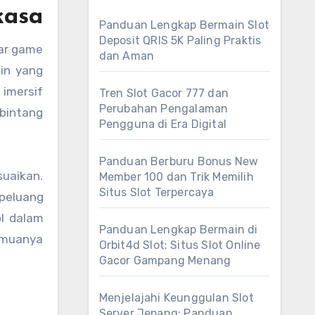
kasa
Panduan Lengkap Bermain Slot
Deposit QRIS 5K Paling Praktis
mar game
dan Aman
in yang
imersif
Tren Slot Gacor 777 dan
Perubahan Pengalaman
-bintang
Pengguna di Era Digital
Panduan Berburu Bonus New
suaikan.
Member 100 dan Trik Memilih
Situs Slot Terpercaya
peluang
l dalam
Panduan Lengkap Bermain di
semuanya
Orbit4d Slot: Situs Slot Online
Gacor Gampang Menang
Menjelajahi Keunggulan Slot
Server Jepang: Panduan