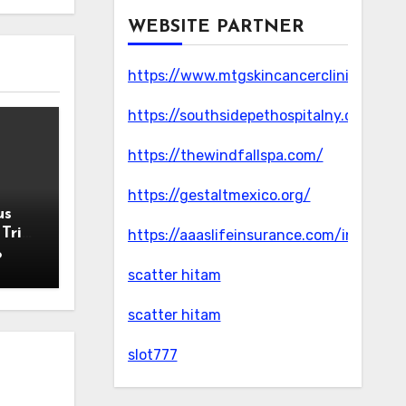
WEBSITE PARTNER
https://www.mtgskincancerclinic.com/b
https://southsidepethospitalny.com/
https://thewindfallspa.com/
https://gestaltmexico.org/
us
Trik
https://aaaslifeinsurance.com/insuranc
6
scatter hitam
scatter hitam
slot777