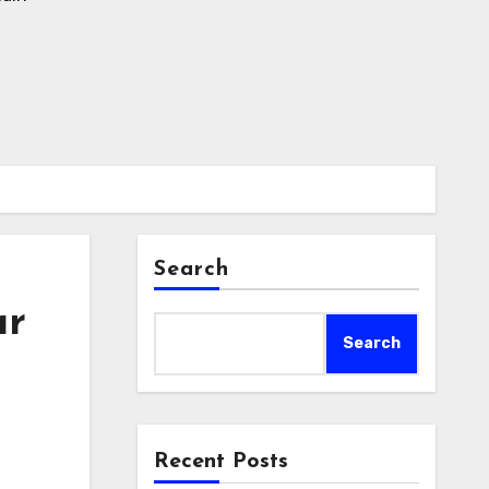
Search
ar
Search
Recent Posts