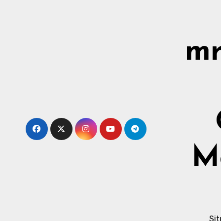
Skip
to
content
mr
M
Sit