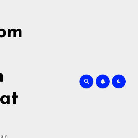
com
n
at
main