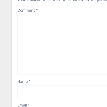
Comment
*
Name
*
Email
*