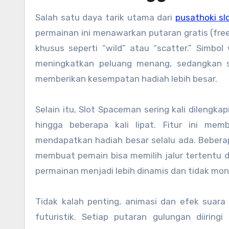
Salah satu daya tarik utama dari
pusathoki sl
permainan ini menawarkan putaran gratis (fre
khusus seperti “wild” atau “scatter.” Simbo
meningkatkan peluang menang, sedangkan s
memberikan kesempatan hadiah lebih besar.
Selain itu, Slot Spaceman sering kali dilengka
hingga beberapa kali lipat. Fitur ini me
mendapatkan hadiah besar selalu ada. Bebera
membuat pemain bisa memilih jalur tertentu 
permainan menjadi lebih dinamis dan tidak mon
Tidak kalah penting, animasi dan efek suar
futuristik. Setiap putaran gulungan diirin