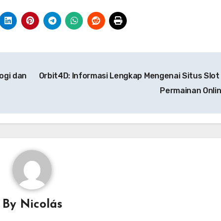
ogi dan
Orbit4D: Informasi Lengkap Mengenai Situs Slot
Permainan Onli
By
Nicolás